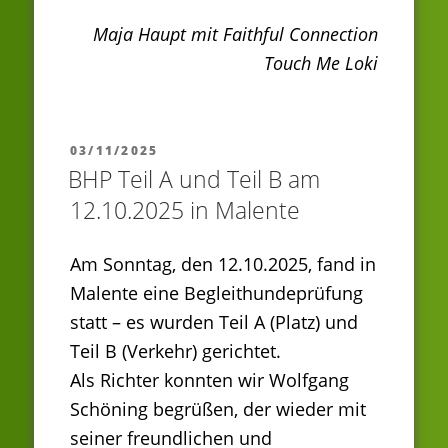
Maja Haupt mit Faithful Connection
Touch Me Loki
VERÖFFENTLICHT
03/11/2025
AM
BHP Teil A und Teil B am
12.10.2025 in Malente
Am Sonntag, den 12.10.2025, fand in
Malente eine Begleithundeprüfung
statt – es wurden Teil A (Platz) und
Teil B (Verkehr) gerichtet.
Als Richter konnten wir Wolfgang
Schöning begrüßen, der wieder mit
seiner freundlichen und