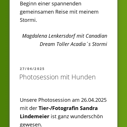
Beginn einer spannenden
gemeinsamen Reise mit meinem
Stormi.
Magdalena Lenkersdorf mit Canadian
Dream Toller Acadia´s Stormi
VERÖFFENTLICHT
27/04/2025
AM
Photosession mit Hunden
Unsere Photosession am 26.04.2025
mit der
Tier-/Fotografin
Sandra
Lindemeier
ist ganz wunderschön
gewesen.