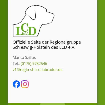
Zum
Inhalt
springen
Offizielle Seite der Regionalgruppe
Schleswig-Holstein des LCD e.V.
Marita Szillus
Tel.:
(0175) 9782546
v1@regio-sh.lcd-labrador.de