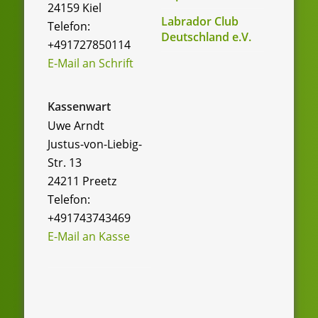
t
24159 Kiel
Labrador Club
Telefon:
e
Deutschland e.V.
+491727850114
n
E-Mail an Schrift
,
N
Kassenwart
Uwe Arndt
a
Justus-von-Liebig-
v
Str. 13
i
24211 Preetz
Telefon:
g
+491743743469
a
E-Mail an Kasse
t
i
o