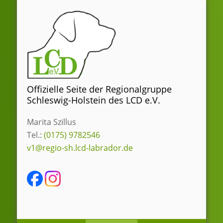
Zum
Inhalt
springen
Offizielle Seite der Regionalgruppe
Schleswig-Holstein des LCD e.V.
Marita Szillus
Tel.:
(0175) 9782546
v1@regio-sh.lcd-labrador.de