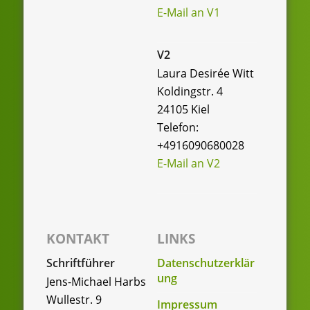
n
E-Mail an V1
c
-
h
N
V2
e
a
Laura Desirée Witt
u
v
Koldingstr. 4
24105 Kiel
i
n
Telefon:
g
d
+4916090680028
a
A
E-Mail an V2
t
n
i
o
s
n
KONTAKT
LINKS
i
c
Schriftführer
Datenschutzerklär
ung
Jens-Michael Harbs
h
Wullestr. 9
Impressum