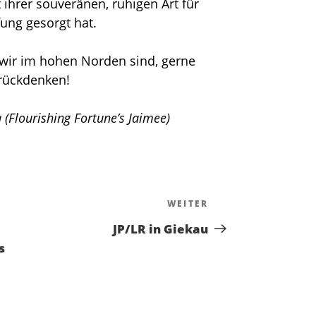
t ihrer souveränen, ruhigen Art für
fung gesorgt hat.
wir im hohen Norden sind, gerne
rückdenken!
 (Flourishing Fortune’s Jaimee)
n
WEITER
Nächster
Beitrag
JP/LR in Giekau
s