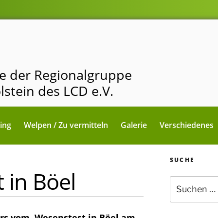
ite der Regionalgruppe
lstein des LCD e.V.
ning
Welpen / Zu vermitteln
Galerie
Verschiedenes
SUCHE
 in Böel
Suche
nach:
ers vom Wesenstest in Böel am