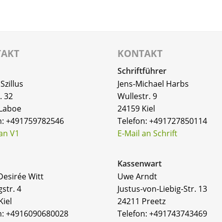
TAKT
KONTAKT
Schriftführer
Szillus
Jens-Michael Harbs
. 32
Wullestr. 9
Laboe
24159 Kiel
n: +491759782546
Telefon: +491727850114
 an V1
E-Mail an Schrift
Kassenwart
Desirée Witt
Uwe Arndt
str. 4
Justus-von-Liebig-Str. 13
Kiel
24211 Preetz
n: +4916090680028
Telefon: +491743743469