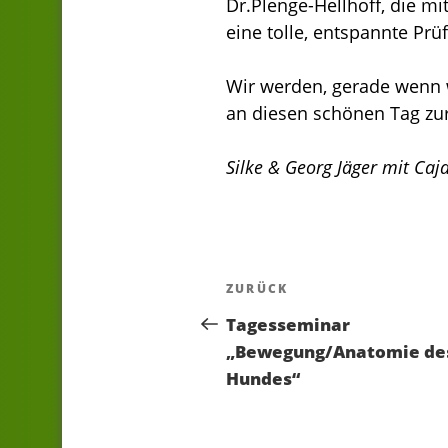
Dr.Plenge-Hellhoff, die mi
eine tolle, entspannte Prü
Wir werden, gerade wenn 
an diesen schönen Tag zu
Silke & Georg Jäger mit Caja
Beitragsnavigatio
Vorheriger
ZURÜCK
Beitrag
Tagesseminar
„Bewegung/Anatomie de
Hundes“