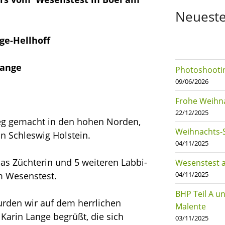
Neueste
nge-Hellhoff
Lange
Photoshootin
09/06/2026
Frohe Weihn
22/12/2025
eg gemacht in den hohen Norden,
Weihnachts-
in Schleswig Holstein.
04/11/2025
jas Züchterin und 5 weiteren Labbi-
Wesenstest a
04/11/2025
m Wesenstest.
BHP Teil A un
urden wir auf dem herrlichen
Malente
Karin Lange begrüßt, die sich
03/11/2025