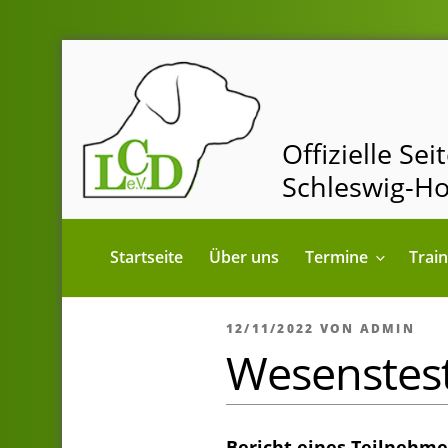
Zum
Inhalt
springen
Offizielle Se
Schleswig-Ho
Startseite
Über uns
Termine
Trai
VERÖFFENTLICHT
12/11/2022
VON
ADMIN
AM
Wesenstest
Bericht eines Teilnehm