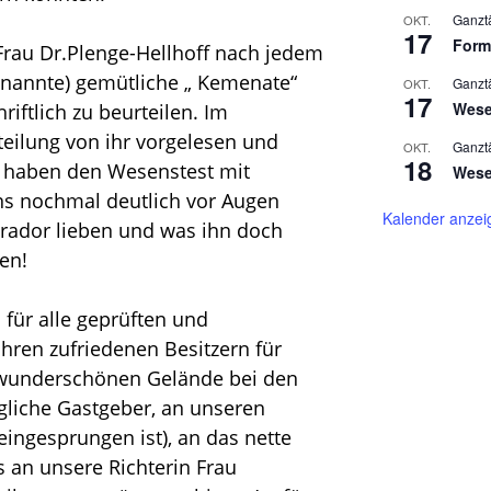
Ganzt
OKT.
17
Formw
 Frau Dr.Plenge-Hellhoff nach jedem
es nannte) gemütliche „ Kemenate“
Ganzt
OKT.
17
Wesen
iftlich zu beurteilen. Im
eilung von ihr vorgelesen und
Ganzt
OKT.
18
e haben den Wesenstest mit
Wesen
s nochmal deutlich vor Augen
Kalender anzei
brador lieben und was ihn doch
en!
 für alle geprüften und
hren zufriedenen Besitzern für
 wunderschönen Gelände bei den
gliche Gastgeber, an unseren
eingesprungen ist), an das nette
 an unsere Richterin Frau