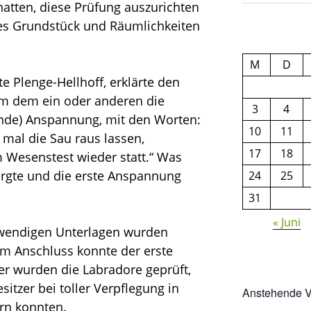
 hatten, diese Prüfung auszurichten
tes Grundstück und Räumlichkeiten
M
D
te Plenge-Hellhoff, erklärte den
m dem ein oder anderen die
3
4
ende) Anspannung, mit den Worten:
10
11
mal die Sau raus lassen,
17
18
 Wesenstest wieder statt.“ Was
orgte und die erste Anspannung
24
25
31
« Juni
otwendigen Unterlagen wurden
im Anschluss konnte der erste
r wurden die Labradore geprüft,
itzer bei toller Verpflegung in
Anstehende V
ern konnten.