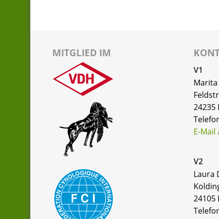
MITGLIED IM
KON
V1
Marita 
Feldstr
24235 
Telefo
E-Mail
V2
Laura 
Kolding
24105 
Telefo