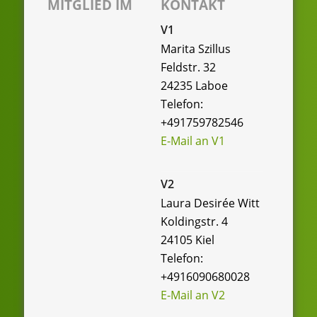
n
MITGLIED IM
KONTAKT
n
c
s
V1
-
h
t
Marita Szillus
N
e
Feldstr. 32
a
a
24235 Laboe
u
v
l
Telefon:
i
n
+491759782546
t
g
d
E-Mail an V1
u
a
A
n
t
V2
n
i
g
Laura Desirée Witt
o
s
Koldingstr. 4
e
n
24105 Kiel
i
n
Telefon:
c
+4916090680028
h
E-Mail an V2