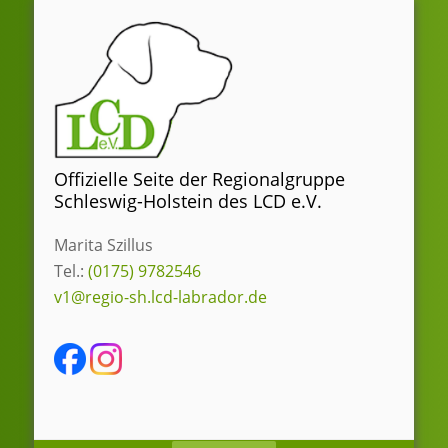
Zum
Inhalt
springen
Offizielle Seite der Regionalgruppe
Schleswig-Holstein des LCD e.V.
Marita Szillus
Tel.:
(0175) 9782546
v1@regio-sh.lcd-labrador.de