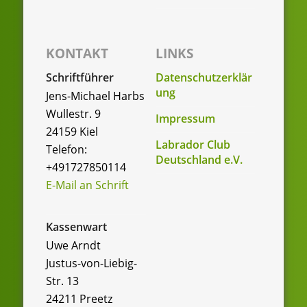
t
e
n
KONTAKT
LINKS
,
Schriftführer
Datenschutzerklär
ung
Jens-Michael Harbs
N
Wullestr. 9
Impressum
a
24159 Kiel
Labrador Club
Telefon:
v
Deutschland e.V.
+491727850114
i
E-Mail an Schrift
g
a
Kassenwart
Uwe Arndt
t
Justus-von-Liebig-
i
Str. 13
o
24211 Preetz